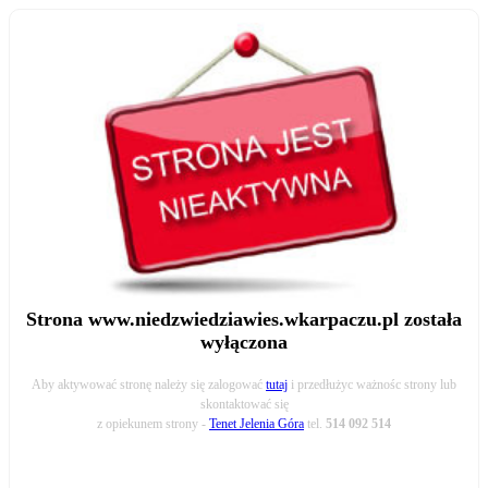
Strona www.niedzwiedziawies.wkarpaczu.pl została
wyłączona
Aby aktywować stronę należy się zalogować
tutaj
i przedłużyc ważnośc strony lub
skontaktować się
z opiekunem strony -
Tenet Jelenia Góra
tel.
514 092 514