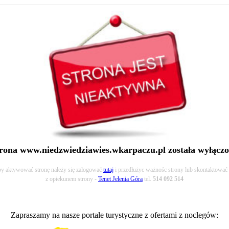
rona www.niedzwiedziawies.wkarpaczu.pl została wyłącz
y aktywować stronę należy się zalogować
tutaj
i przedłużyc ważnośc strony lub skontaktować 
z opiekunem strony -
Tenet Jelenia Góra
tel.
514 092 514
Zapraszamy na nasze portale turystyczne z ofertami z noclegów: